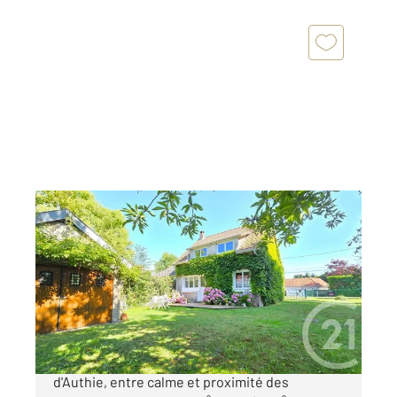
FORT MAHON PLAGE 80
2
83 m
, 5 pièces
Ref : 244
Maison à vendre
329 000 €
Idéalement située entre la plage et la Baie
d'Authie, entre calme et proximité des