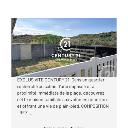
FORT MAHON PLAGE 80
2
101 m
, 5 pièces
Ref : 358
Maison à vendre
445 000 €
FORT MAHON PLAGE - Secteur plage UNE
EXCLUSIVITE CENTURY 21. Dans un quartier
recherché au calme d'une impasse et à
proximité immédiate de la plage, découvrez
cette maison familiale aux volumes généreux
et offrant une vie de plain-pied. COMPOSITION
: REZ ...