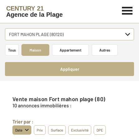
CENTURY 21
Agence de la Plage
FORT MAHON PLAGE (80120)
Tous
Maison
Appartement
Autres
Appliquer
Vente maison Fort mahon plage (80)
10 annonces immobilières :
Trier par :
Date
Prix
Surface
Exclusivité
DPE