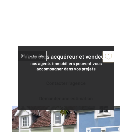
Vous êtes acquéreur et vendeur,
Exclusivité
nos agents immobiliers peuvent vous
accompagner dans vos projets
Contacter l'agence
Demander une estimation
FORT MAHON PLAGE 80
2
46,98 m
, 3 pièces
Ref : 376