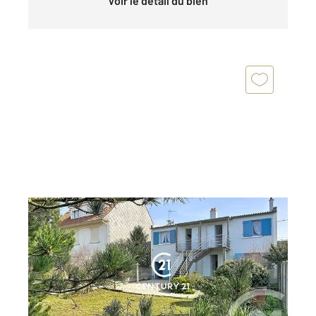
Voir le détail du bien
FORT MAHON PLAGE 80
2
123 m
, 10 pièces
Ref : 355
Maison à vendre
483 000 €