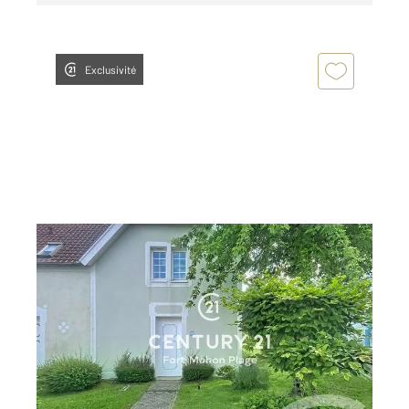
Exclusivité
FORT MAHON PLAGE 80
2
43,07 m
, 3 pièces
Ref : 406
Maison à vendre
157 000 €
FORT MAHON PLAGE - BELLE DUNE