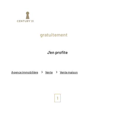
Prenez un temps d'avance sur le marché
en profitant
gratuitement
des Ventes
Privées CENTURY 21.
J'en profite
Agence immobilière
Vente
Vente maison
1