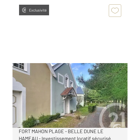
Exclusivité
FORT MAHON PLAGE 80
2
39,51 m
, 3 pièces
Ref : 354
Maison à vendre
160 000 €
Visiter le site dédié
FORT MAHON PLAGE - BELLE DUNE LE
HAMEAU - Investissement locatif sécurisé.