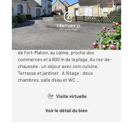
2
37 m
, 3 pièces
Ref : 369
Maison à vendre
174 900 €
Maison située dans une résidence recherchée
de Fort-Mahon, au calme, proche des
commerces et à 900 m de la plage. Au rez-de-
chaussée : un séjour avec coin cuisine,
Terrasse et jardinet . A l'étage : deux
chambres, salle d'eau et WC ...
Visite virtuelle
360°
Voir le détail du bien