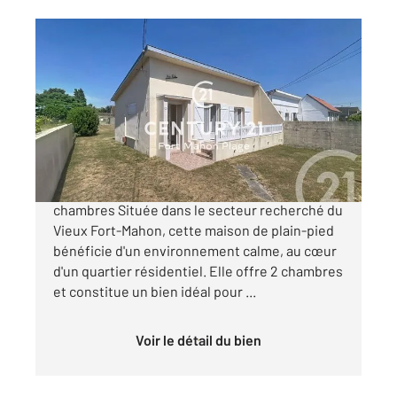
FORT MAHON PLAGE 80
2
52 m
, 3 pièces
Ref : 424
Maison à vendre
199 500 €
VIEUX FORT-MAHON Maison de plain-pied 2
chambres Située dans le secteur recherché du
Vieux Fort-Mahon, cette maison de plain-pied
bénéficie d'un environnement calme, au cœur
d'un quartier résidentiel. Elle offre 2 chambres
et constitue un bien idéal pour ...
Voir le détail du bien