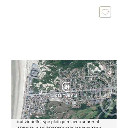
FORT MAHON PLAGE 80
2
100 m
, 5 pièces
Ref : 395
Maison à vendre
332 850 €
FORT MAHON PLAGE - HYPER CENTRE Maison
individuelle type plain pied avec sous-sol
complet. À seulement quelques minutes à